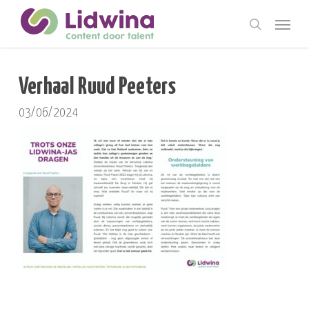
Skip
Menu
to
search
main
content
Verhaal Ruud Peeters
03/06/2024