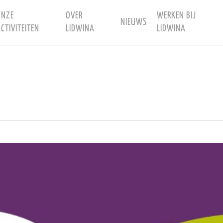
ONZE
OVER
WERKEN BIJ
NIEUWS
CTIVITEITEN
LIDWINA
LIDWINA