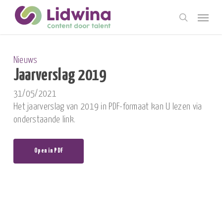
Skip
Menu
to
search
main
content
Nieuws
Jaarverslag 2019
31/05/2021
Het jaarverslag van 2019 in PDF-formaat kan U lezen via
onderstaande link.
Open in PDF