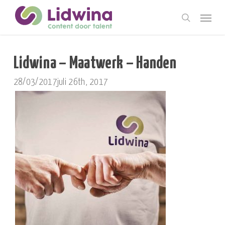
Skip
Menu
to
search
main
content
Lidwina – Maatwerk – Handen
28/03/2017
juli 26th, 2017