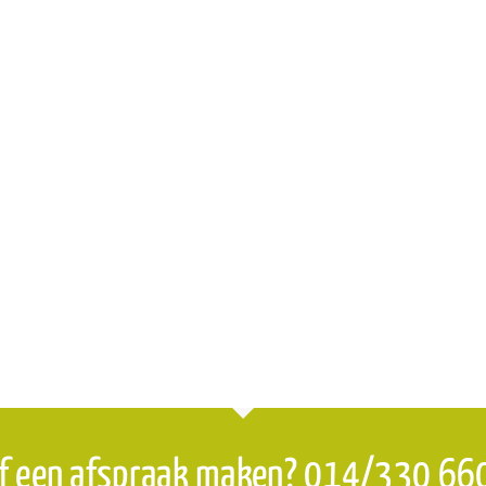
f een afspraak maken? 014/330 66