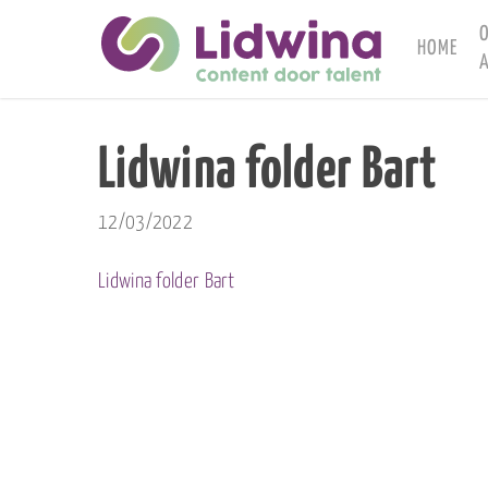
Skip
to
HOME
A
main
content
Lidwina folder Bart
12/03/2022
Lidwina folder Bart