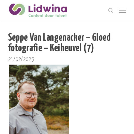
Skip
Menu
to
search
main
content
Seppe Van Langenacker – Gloed
fotografie – Keiheuvel (7)
21/02/2025