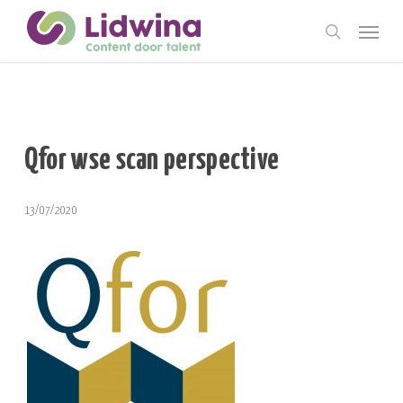
Skip
Menu
to
search
main
content
Qfor wse scan perspective
13/07/2020