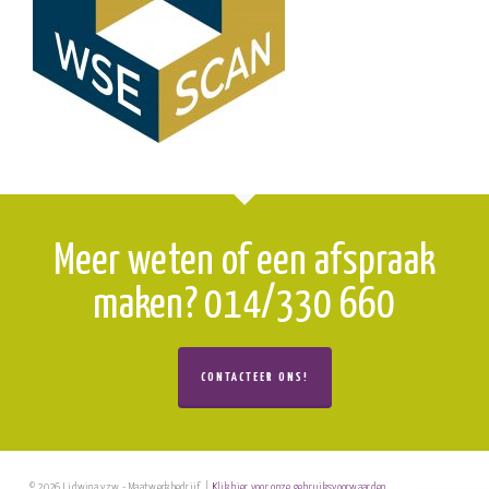
Meer weten of een afspraak
maken? 014/330 660
CONTACTEER ONS!
© 2026 Lidwina vzw - Maatwerkbedrijf. |
Klik hier voor onze gebruiksvoorwaarden