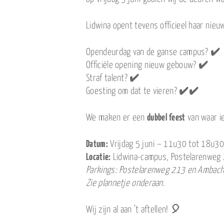
Lidwina opent tevens officieel haar nieuw
Opendeurdag van de ganse campus?
✔️
Officiële opening nieuw gebouw?
✔️
Straf talent?
✔️
Goesting om dat te vieren?
✔️✔️
We maken er een
dubbel feest
van waar ie
Datum:
Vrijdag 5 juni – 11u30 tot 18u30
Locatie:
Lidwina-campus, Postelarenweg 
Parkings: Postelarenweg 213 en Ambachts
Zie plannetje onderaan.
Wij zijn al aan ’t aftellen!
🎈