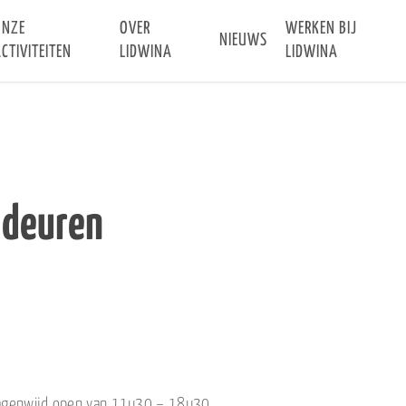
ONZE
OVER
WERKEN BIJ
NIEUWS
CTIVITEITEN
LIDWINA
LIDWINA
 deuren
 wagenwijd open van 11u30 – 18u30.