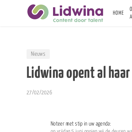
Skip
to
HOME
A
main
content
Nieuws
Lidwina opent al haar
27/02/2026
Noteer met stip in uw agenda:
op vrijdag 5 juni gooien wij de deuren