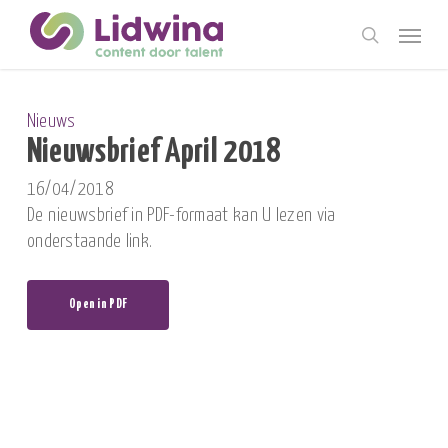
Skip
Menu
to
search
main
content
Nieuws
Nieuwsbrief April 2018
16/04/2018
De nieuwsbrief in PDF-formaat kan U lezen via
onderstaande link.
Open in PDF