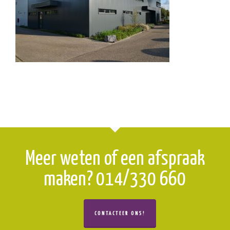
Meer weten of een afspraak
maken? 014/330 660
CONTACTEER ONS!