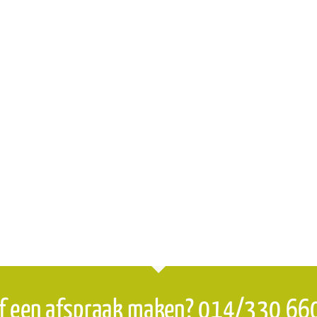
f een afspraak maken? 014/330 66