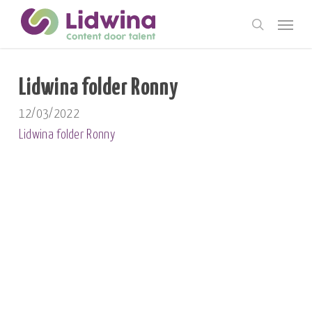
Skip
Menu
to
search
main
content
Lidwina folder Ronny
12/03/2022
Lidwina folder Ronny