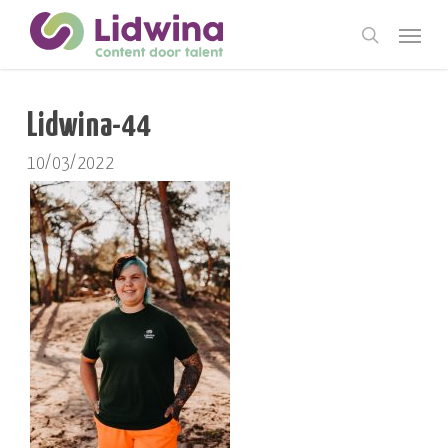
Skip
Menu
to
search
main
content
Lidwina-44
10/03/2022