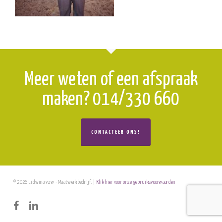
Meer weten of een afspraak
maken? 014/330 660
CONTACTEER ONS!
© 2026 Lidwina vzw - Maatwerkbedrijf. |
Klik hier voor onze gebruiksvoorwaarden
facebook
linkedin