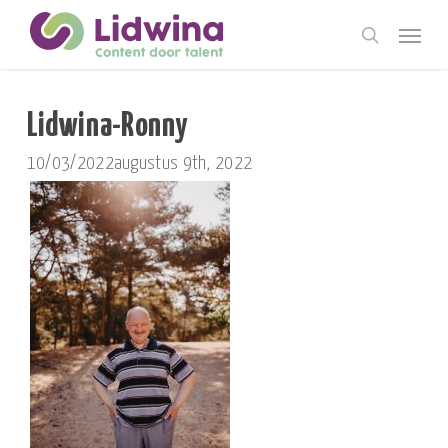
Skip
Menu
to
search
main
content
Lidwina-Ronny
10/03/2022
augustus 9th, 2022