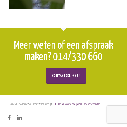
Meer weten of een afspraak
maken? 014/330 660
CONTACTEER ONS!
© 2026 Lidwina vzw - Maatwerkbedrijf. |
Klik hier voor onze gebruiksvoorwaarden
facebook
linkedin