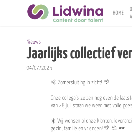
Skip
to
HOME
A
main
content
Nieuws
Jaarlijks collectief ve
04/07/2025
🌞 Zomersluiting in zicht! 🌴
Onze collega’s zetten nog even de laatst
Van 28 juli staan we weer met volle goes
☀️ Wij wensen al onze klanten, leveranc
gezin, familie en vrienden! 🌴 ⛱️ 🕶️