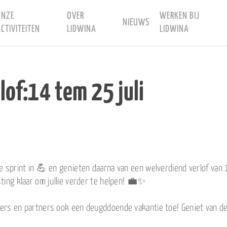
ONZE
OVER
WERKEN BIJ
NIEUWS
CTIVITEITEN
LIDWINA
LIDWINA
rlof:14 tem 25 juli
e sprint in 💪 en genieten daarna van een welverdiend verlof van 1
ting klaar om jullie verder te helpen! 💼✨
iers en partners ook een deugddoende vakantie toe! Geniet van de