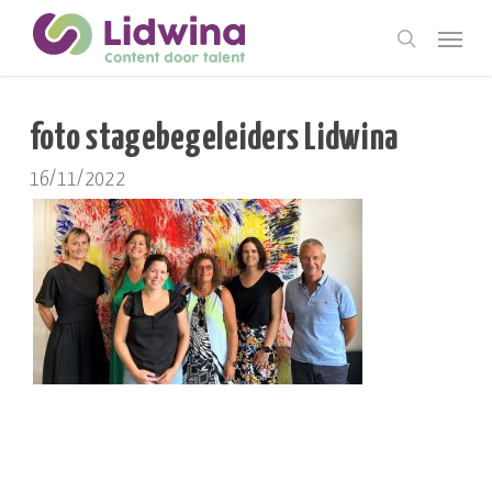
Skip
Menu
to
search
main
content
foto stagebegeleiders Lidwina
16/11/2022