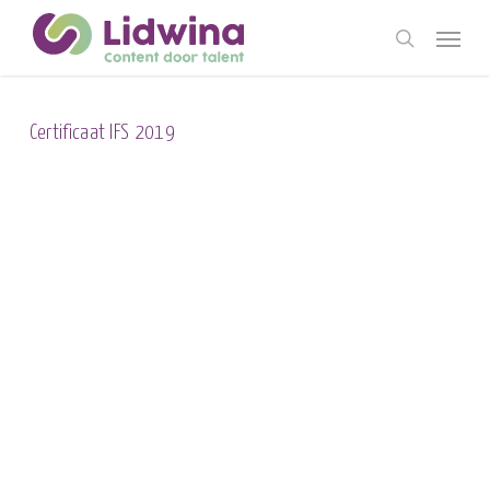
Skip
Menu
to
search
main
content
Certificaat IFS 2019