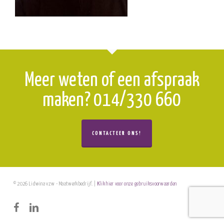
Meer weten of een afspraak
maken? 014/330 660
CONTACTEER ONS!
© 2026 Lidwina vzw - Maatwerkbedrijf. |
Klik hier voor onze gebruiksvoorwaarden
facebook
linkedin