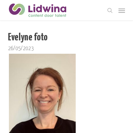
Skip
Menu
to
search
main
content
Evelyne foto
26/05/2023