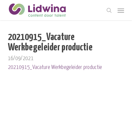
Skip
Menu
to
search
main
content
20210915_Vacature
Werkbegeleider productie
16/09/2021
20210915_Vacature Werkbegeleider productie